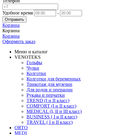
Телефон
Удобное время
-
Отправить
Корзина
Корзина
Корзина
Оформить заказ
Меню и каталог
VENOTEKS
Гольфы
Чулки
Колготки
Колготки для беременных
Трикотаж для мужчин
Для родов и операции
Рукава и перчатки
TREND (I и II класс)
COMFORT (I и II класс)
MEDICAL (I, II и III класс)
BUSINESS ( I и II класс)
TRAVEL ( I и II класс)
ORTO
MEDI