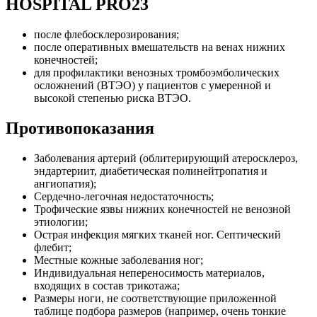
HOSPITAL PRO23
после флебосклерозирования;
после оперативных вмешательств на венах нижних
конечностей;
для профилактики венозных тромбоэмболических
осложнений (ВТЭО) у пациентов с умеренной и
высокой степенью риска ВТЭО.
Противопоказания
Заболевания артерий (облитерирующий атеросклероз,
эндартериит, диабетическая полинейтропатия и
ангиопатия);
Сердечно-легочная недостаточность;
Трофические язвы нижних конечностей не венозной
этиологии;
Острая инфекция мягких тканей ног. Септический
флебит;
Местные кожные заболевания ног;
Индивидуальная непереносимость материалов,
входящих в состав трикотажа;
Размеры ноги, не соответствующие приложенной
таблице подбора размеров (например, очень тонкие