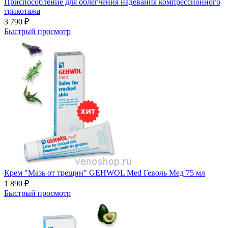
Приспособление для облегчения надевания компрессионного
трикотажа
3 790
₽
Быстрый просмотр
Крем "Мазь от трещин" GEHWOL Med Геволь Мед 75 мл
1 890
₽
Быстрый просмотр