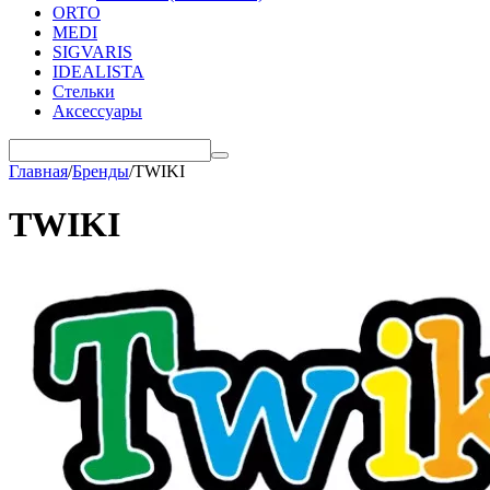
ORTO
MEDI
SIGVARIS
IDEALISTA
Стельки
Аксессуары
Главная
/
Бренды
/
TWIKI
TWIKI