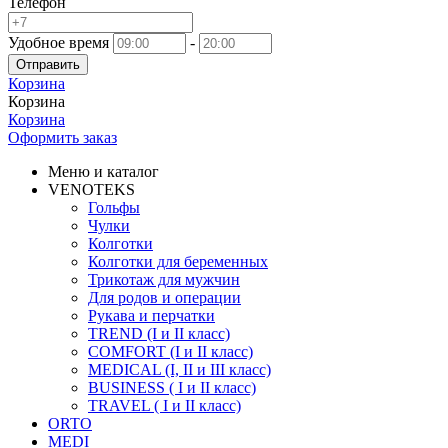
Телефон
Удобное время
-
Отправить
Корзина
Корзина
Корзина
Оформить заказ
Меню и каталог
VENOTEKS
Гольфы
Чулки
Колготки
Колготки для беременных
Трикотаж для мужчин
Для родов и операции
Рукава и перчатки
TREND (I и II класс)
COMFORT (I и II класс)
MEDICAL (I, II и III класс)
BUSINESS ( I и II класс)
TRAVEL ( I и II класс)
ORTO
MEDI