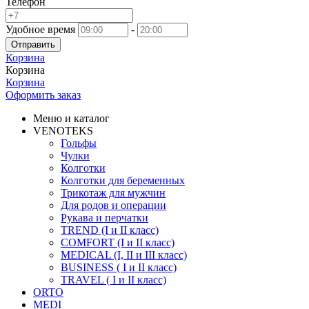
Телефон
Удобное время
-
Отправить
Корзина
Корзина
Корзина
Оформить заказ
Меню и каталог
VENOTEKS
Гольфы
Чулки
Колготки
Колготки для беременных
Трикотаж для мужчин
Для родов и операции
Рукава и перчатки
TREND (I и II класс)
COMFORT (I и II класс)
MEDICAL (I, II и III класс)
BUSINESS ( I и II класс)
TRAVEL ( I и II класс)
ORTO
MEDI